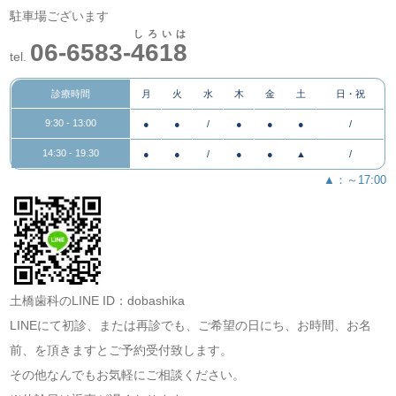
駐車場
ございます
しろいは
06-6583-
4618
tel.
診療時間
月
火
水
木
金
土
日・祝
9:30 - 13:00
●
●
/
●
●
●
/
14:30 - 19:30
●
●
/
●
●
▲
/
▲：～17:00
土橋歯科のLINE ID：dobashika
LINEにて初診、または再診でも、ご希望の日にち、お時間、お名
前、を頂きますとご予約受付致します。
その他なんでもお気軽にご相談ください。