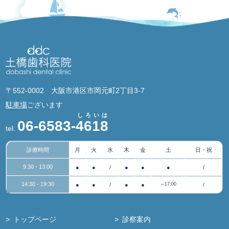
〒552-0002 大阪市港区市岡元町2丁目3-7
駐車場
ございます
しろいは
06-6583-
4618
tel.
診療時間
月
火
水
木
金
土
日・祝
9:30 - 13:00
●
●
/
●
●
●
/
14:30 - 19:30
●
●
/
●
●
～17:00
/
トップページ
診察案内